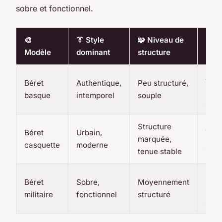
sobre et fonctionnel.
🎨
👔 Style
🧩 Niveau de
🌡️ S
Modèle
dominant
structure
idéa
Aut
Béret
Authentique,
Peu structuré,
hive
basque
intemporel
souple
sais
Structure
Béret
Urbain,
Tout
marquée,
casquette
moderne
sais
tenue stable
Hive
Béret
Sobre,
Moyennement
mi-
militaire
fonctionnel
structuré
sais