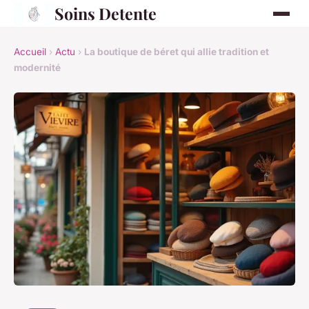
Soins Detente
Accueil
›
Actu
›
La boutique de béret qui allie tradition et
modernité