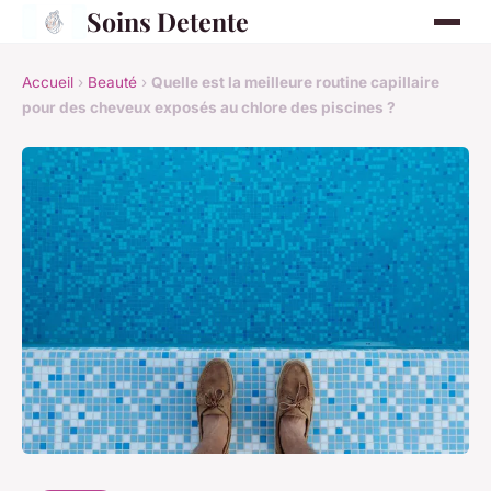
Soins Detente
Accueil
›
Beauté
›
Quelle est la meilleure routine capillaire
pour des cheveux exposés au chlore des piscines ?