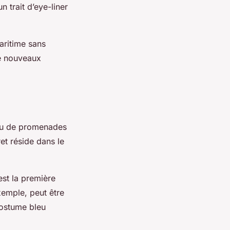
 trait d’eye-liner
aritime sans
de nouveaux
 ou de promenades
ret réside dans le
est la première
xemple, peut être
costume bleu