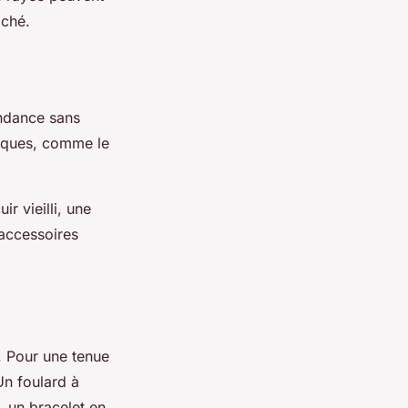
iché.
endance sans
ntiques, comme le
r vieilli, une
 accessoires
. Pour une tenue
Un foulard à
, un bracelet en