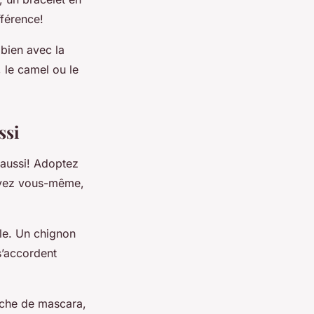
fférence!
 bien avec la
, le camel ou le
ssi
e aussi! Adoptez
oyez vous-même,
lle. Un chignon
s’accordent
ouche de mascara,