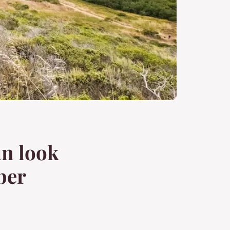
un look
ber