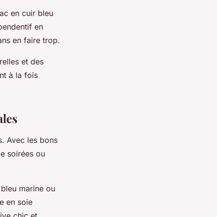
ac en cuir bleu
pendentif en
ns en faire trop.
relles et des
t à la fois
ales
s. Avec les bons
de soirées ou
 bleu marine ou
e en soie
ive chic et