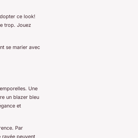
adopter ce look!
re trop. Jouez
nt se marier avec
ntemporelles. Une
re un blazer bleu
égance et
rence. Par
e rayée peuvent