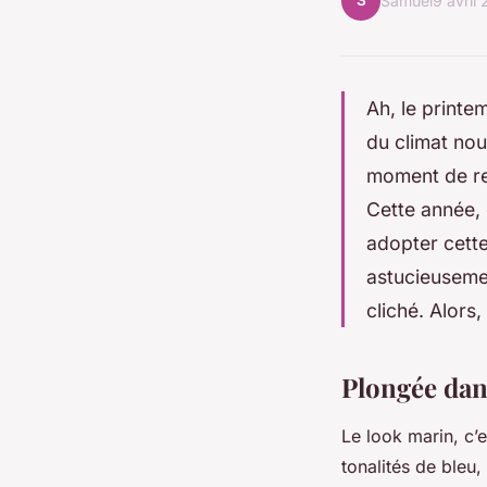
S
Samuel
9 avril
Ah, le printe
du climat nou
moment de ren
Cette année, 
adopter cette
astucieusemen
cliché. Alors
Plongée dan
Le look marin, c’
tonalités de bleu