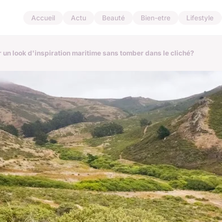
Accueil
Actu
Beauté
Bien-etre
Lifestyle
un look d'inspiration maritime sans tomber dans le cliché?