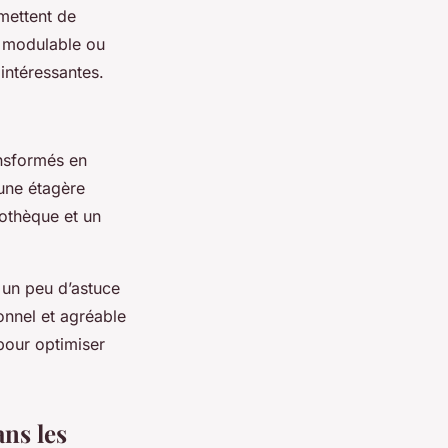
rmettent de
é modulable ou
intéressantes.
ansformés en
une étagère
iothèque et un
 un peu d’astuce
onnel et agréable
pour optimiser
ns les