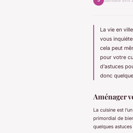
S
Samuel
9 avril
La vie en vil
vous inquiéte
cela peut mêm
pour votre cu
d’astuces pou
donc quelques
Aménager vo
La cuisine est l’u
primordial de bien
quelques astuces 