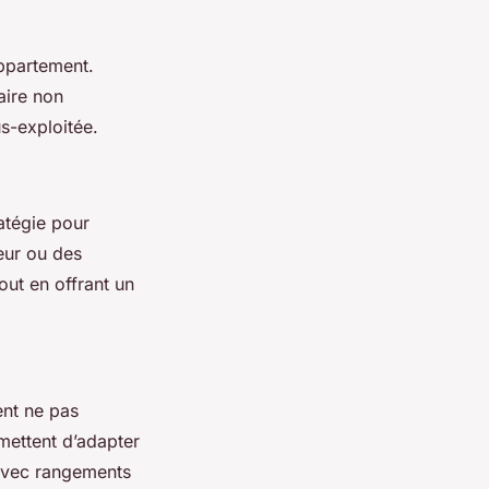
appartement.
aire non
s-exploitée.
atégie pour
teur ou des
out en offrant un
ent ne pas
mettent d’adapter
 avec rangements