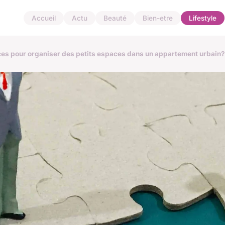
Accueil
Actu
Beauté
Bien-etre
Lifestyle
uces pour organiser des petits espaces dans un appartement urbain?